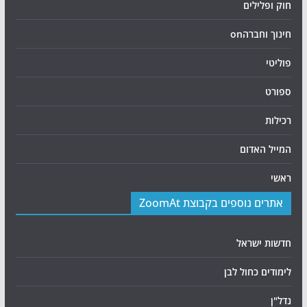
חוק ופלילים
חינוך וחברהon
פוליטי
ספורט
רכילות
המייל האדום
ראשי
אתרים נוספים בקבוצת ZoomAt
חדשות ישראל
לימודים כחול לבן
נדל"ן