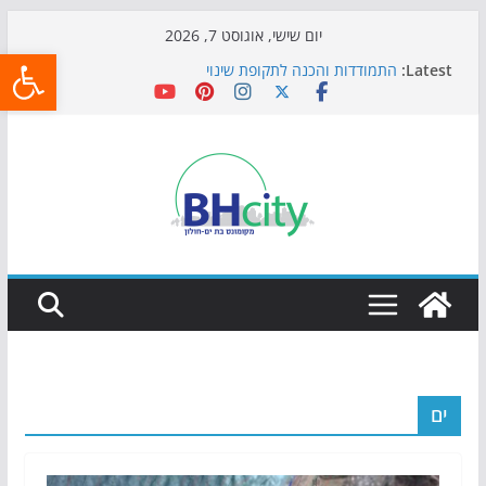
Skip
יום שישי, אוגוסט 7, 2026
פתח
to
Latest:
התמודדות והכנה לתקופת שינוי
content
אי ההרפתקאות ממשיך לכבוש את הגינות: מאות משפחות
השתתפו באירוע הקיץ בגן הי"א
חגיגות המאה מגיעות לחוף: מופע המזרקות חוזר לבת-ים
כדורגל באווירה מיוחדת: הקרנת גמר המונדיאל בטרמינל
עיצוב בבת-ים
הקיץ של בני הנוער בבת־ים: חוף הריביירה הופך למרחב
בטוח בשעות הערב
ים