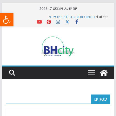
Skip
יום שישי, אוגוסט 7, 2026
פתח
to
Latest:
התמודדות והכנה לתקופת שינוי
content
אי ההרפתקאות ממשיך לכבוש את הגינות: מאות משפחות
השתתפו באירוע הקיץ בגן הי"א
חגיגות המאה מגיעות לחוף: מופע המזרקות חוזר לבת-ים
כדורגל באווירה מיוחדת: הקרנת גמר המונדיאל בטרמינל
עיצוב בבת-ים
הקיץ של בני הנוער בבת־ים: חוף הריביירה הופך למרחב
בטוח בשעות הערב
עסקים