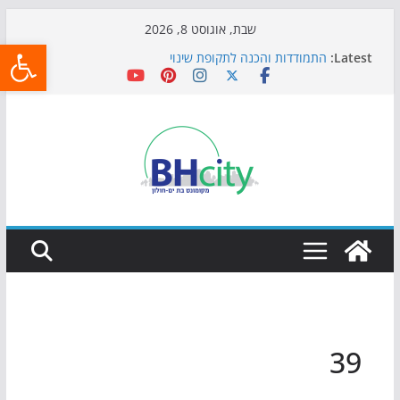
Skip
שבת, אוגוסט 8, 2026
פתח
to
Latest:
התמודדות והכנה לתקופת שינוי
content
אי ההרפתקאות ממשיך לכבוש את הגינות: מאות משפחות
השתתפו באירוע הקיץ בגן הי"א
חגיגות המאה מגיעות לחוף: מופע המזרקות חוזר לבת-ים
כדורגל באווירה מיוחדת: הקרנת גמר המונדיאל בטרמינל
עיצוב בבת-ים
הקיץ של בני הנוער בבת־ים: חוף הריביירה הופך למרחב
בטוח בשעות הערב
39