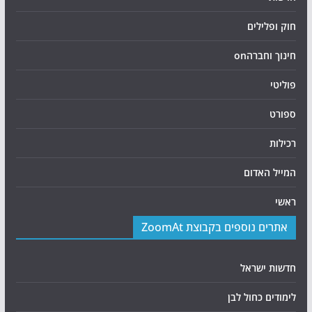
חוק ופלילים
חינוך וחברהon
פוליטי
ספורט
רכילות
המייל האדום
ראשי
אתרים נוספים בקבוצת ZoomAt
חדשות ישראל
לימודים כחול לבן