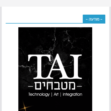
– מודעה –