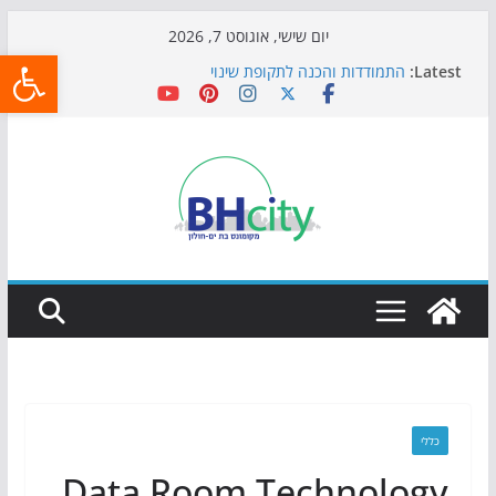
Skip
יום שישי, אוגוסט 7, 2026
פתח
to
Latest:
התמודדות והכנה לתקופת שינוי
content
אי ההרפתקאות ממשיך לכבוש את הגינות: מאות משפחות
השתתפו באירוע הקיץ בגן הי"א
חגיגות המאה מגיעות לחוף: מופע המזרקות חוזר לבת-ים
כדורגל באווירה מיוחדת: הקרנת גמר המונדיאל בטרמינל
עיצוב בבת-ים
הקיץ של בני הנוער בבת־ים: חוף הריביירה הופך למרחב
בטוח בשעות הערב
כללי
Data Room Technology