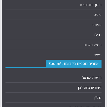
חינוך וחברהon
פוליטי
ספורט
רכילות
המייל האדום
ראשי
אתרים נוספים בקבוצת ZoomAt
חדשות ישראל
לימודים כחול לבן
נדל"ן