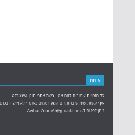
אודות
כל הזכויות שמורות לזום אט - רשת אתרי תוכן ואינטרנט
אין לעשות שימוש בחומרים המפורסמים באתר ללא אישור בכתב
ניתן לפנות ל: Avihai.ZoomAt@gmail.com