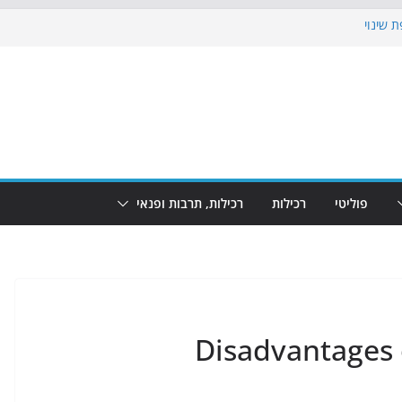
 שינוי
כבוש את הגינות: מאות משפחות השתתפו
וף: מופע המזרקות חוזר לבת-ים
 הקרנת גמר המונדיאל בטרמינל עיצוב בבת-ים
ים: חוף הריביירה הופך למרחב בטוח בשעות
פוליטי
רכילות
רכילות, תרבות ופנאי
Disadvantages 