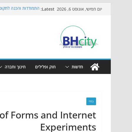
Skip
Latest:
התמודדות והכנה לתקופת
יום חמישי, אוגוסט 6, 2026
to
אי ההרפתקאות ממשיך ל
באירוע הקיץ בגן הי"א
content
חגיגות המאה מגיעות לח
כדורגל באווירה מיוחדת:
הקיץ של בני הנוער בבת־
הערב
חדשות
חוק ופלילים
חינוך וחברה
כללי
of Forms and Internet
Experiments