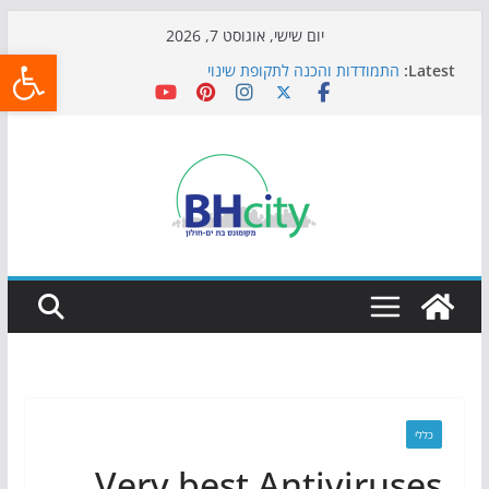
Skip
יום שישי, אוגוסט 7, 2026
פתח
to
Latest:
התמודדות והכנה לתקופת שינוי
content
אי ההרפתקאות ממשיך לכבוש את הגינות: מאות משפחות
השתתפו באירוע הקיץ בגן הי"א
חגיגות המאה מגיעות לחוף: מופע המזרקות חוזר לבת-ים
כדורגל באווירה מיוחדת: הקרנת גמר המונדיאל בטרמינל
עיצוב בבת-ים
הקיץ של בני הנוער בבת־ים: חוף הריביירה הופך למרחב
בטוח בשעות הערב
כללי
Very best Antiviruses