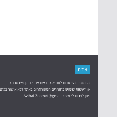
אודות
כל הזכויות שמורות לזום אט - רשת אתרי תוכן ואינטרנט
אין לעשות שימוש בחומרים המפורסמים באתר ללא אישור בכתב
ניתן לפנות ל: Avihai.ZoomAt@gmail.com