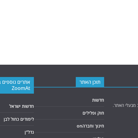
תוכן האתר
אתרים נוספים 
ZoomAt
חדשות
 מבעלי האתר.
חדשות ישראל
חוק ופלילים
לימודים כחול לבן
חינוך וחברהon
נדל"ן