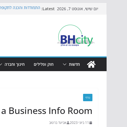
Skip
Latest:
התמודדות והכנה לתקופת 
יום שישי, אוגוסט 7, 2026
to
אי ההרפתקאות ממשיך לכ
באירוע הקיץ בגן הי"א
content
חגיגות המאה מגיעות לחוף
כדורגל באווירה מיוחדת: 
הקיץ של בני הנוער בבת־י
הערב
חדשות
חוק ופלילים
חינוך וחברה
כללי
 a Business Info Room?
11 ביוני 2023
אביעד ברטוב