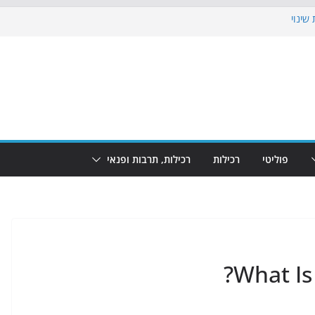
שינוי
בוש את הגינות: מאות משפחות השתתפו
: מופע המזרקות חוזר לבת-ים
הקרנת גמר המונדיאל בטרמינל עיצוב בבת-ים
ם: חוף הריביירה הופך למרחב בטוח בשעות
פוליטי
רכילות
רכילות, תרבות ופנאי
What Is